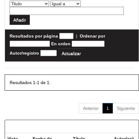
Resultados por página
|
Ordenar por
En orden
Autor/registro
Resultados 1-1 de 1.
Anterior
1
Siguiente
Resultados por ítem:
Vista
Fecha de
Título
Autor(es)