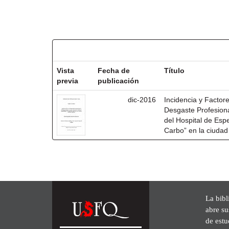
Resultados por ítem:
Vista
Fecha de
Título
previa
publicación
dic-2016
Incidencia y Factor
Desgaste Profesiona
del Hospital de Esp
Carbo” en la ciudad
La bibl
abre su
de est