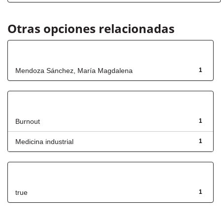
Otras opciones relacionadas
Autor
Mendoza Sánchez, María Magdalena
1
Título
Burnout
1
Medicina industrial
1
Has File(s)
true
1