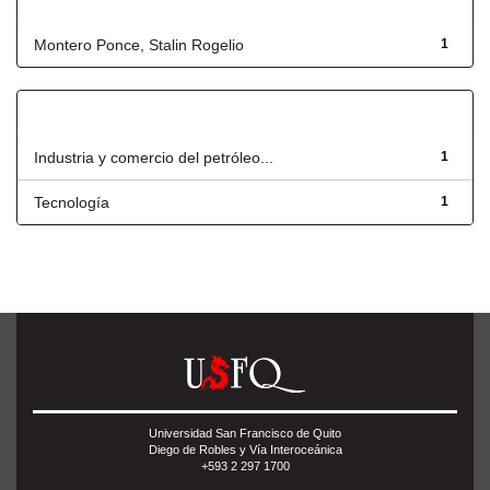
Autor
Montero Ponce, Stalin Rogelio
1
Título
Industria y comercio del petróleo...
1
Tecnología
1
Universidad San Francisco de Quito
Diego de Robles y Vía Interoceánica
+593 2 297 1700