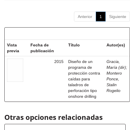
Anterior
1
Siguiente
Resultados por ítem:
Vista
Fecha de
Título
Autor(es)
previa
publicación
2015
Diseño de un
Gracia,
programa de
María (dir)
;
protección contra
Montero
caídas para
Ponce,
taladros de
Stalin
perforación tipo
Rogelio
onshore drilling
Otras opciones relacionadas