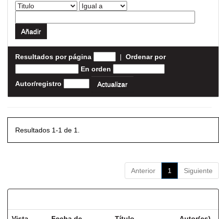
Resultados por página
|
Ordenar por
En orden
Autor/registro
Resultados 1-1 de 1.
Anterior
1
Siguiente
Resultados por ítem:
Vista
Fecha de
Título
Autor(es)