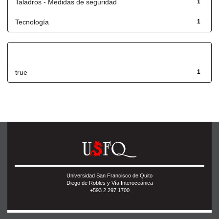
Taladros - Medidas de seguridad
1
Tecnología
1
Has File(s)
true
1
Universidad San Francisco de Quito
Diego de Robles y Vía Interoceánica
+593 2 297 1700