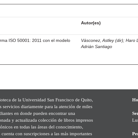
Autor(es)
norma ISO 50001: 2011 con el modelo
Vásconez, Astley (dir)
;
Haro 
Adrián Santiago
ioteca de la Universidad San Francisco de Quito,
Ho
s servicios diariamente para la atención de miles
udiantes en donde pueden encontrar una
Se
onada y actualizada colección de libros impresos
Lu
rónicos en todas las áreas del conocimiento,
cuenta con suscripciones a las más importantes
Pe