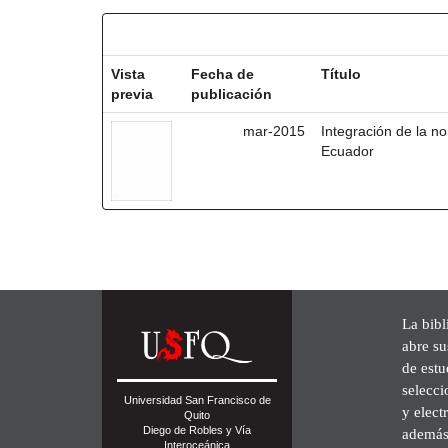
Resultados por ítem:
Vista
Fecha de
Título
previa
publicación
mar-2015
Integración de la 
Ecuador
La bibl
abre su
de est
selecci
Universidad San Francisco de
y elect
Quito
Diego de Robles y Vía
además 
Interoceánica