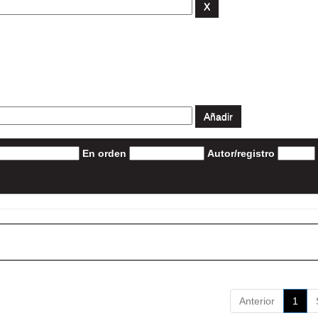
En orden
Autor/registro
Anterior
1