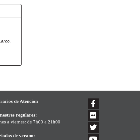
Larco,
rarios de Atención
mestres regulares:
nes a viernes: de 7h00 a 21h00
ríodos de verano: