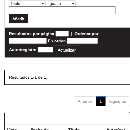
Resultados por página
|
Ordenar por
En orden
Autor/registro
Resultados 1-1 de 1.
Anterior
1
Siguiente
Resultados por ítem:
Vista
Fecha de
Título
Autor(es)