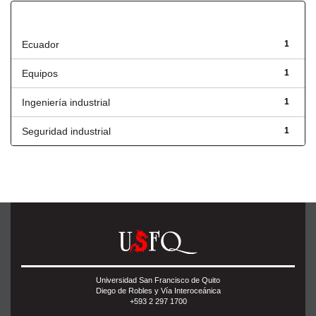
Título
Ecuador
1
Equipos
1
Ingeniería industrial
1
Seguridad industrial
1
Universidad San Francisco de Quito
Diego de Robles y Vía Interoceánica
+593 2 297 1700