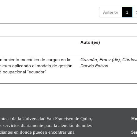
Anterior
1
Autor(es)
antamiento mecánico de cargas en la
Guzmán, Franz (dir)
;
Córdov
leum aplicando el modelo de gestión
Darwin Edison
d ocupacional “ecuador”
ioteca de la Universidad San Francisco de Quito,
Ho
s servicios diariamente para la atención de miles
udiantes en donde pueden encontrar una
Se