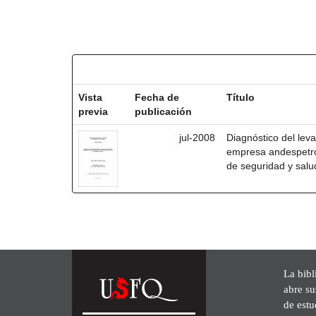
Resultados por ítem:
Vista
Fecha de
Título
previa
publicación
jul-2008
Diagnóstico del lev
empresa andespetro
de seguridad y salu
La bibl
abre su
de est