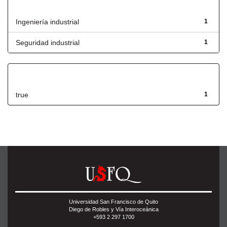
Título
Ingeniería industrial
1
Seguridad industrial
1
Has File(s)
true
1
Universidad San Francisco de Quito
Diego de Robles y Vía Interoceánica
+593 2 297 1700