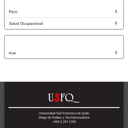
Título
Perú
1
Salud Ocupacional
1
Has File(s)
true
1
Universidad San Francisco de Quito
Diego de Robles y Vía Interoceánica
+593 2 297 1700