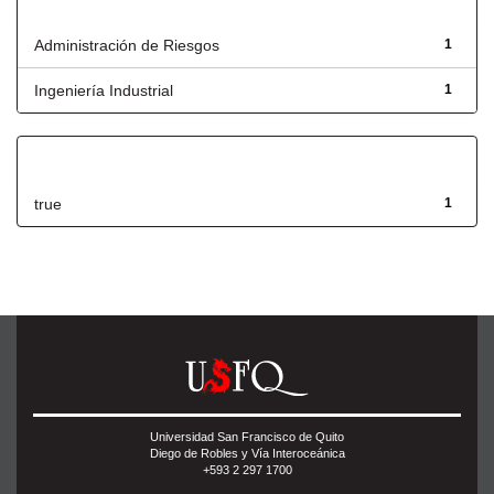
Título
Administración de Riesgos
1
Ingeniería Industrial
1
Has File(s)
true
1
Universidad San Francisco de Quito
Diego de Robles y Vía Interoceánica
+593 2 297 1700