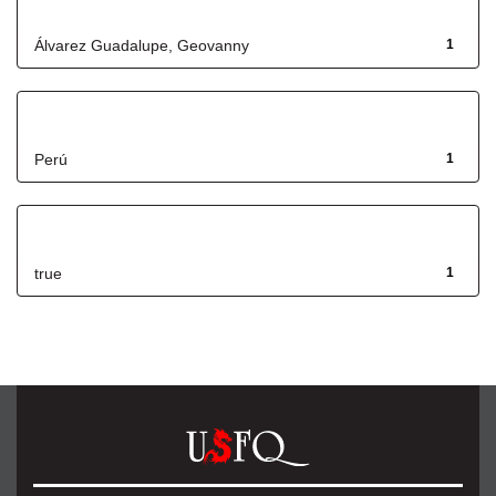
Autor
Álvarez Guadalupe, Geovanny
1
Título
Perú
1
Has File(s)
true
1