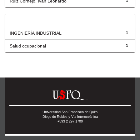
Ruiz Cornejo, Iván Leonardo
1
Título
INGENIERÍA INDUSTRIAL
1
Salud ocupacional
1
Universidad San Francisco de Quito
Diego de Robles y Vía Interoceánica
+593 2 297 1700