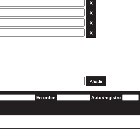
En orden
Autor/registro