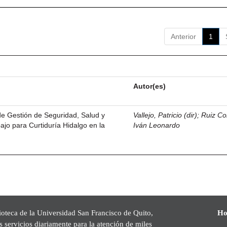
Anterior
1
Autor(es)
de Gestión de Seguridad, Salud y
Vallejo, Patricio (dir)
;
Ruiz Co
ajo para Curtiduría Hidalgo en la
Iván Leonardo
ioteca de la Universidad San Francisco de Quito,
Ho
s servicios diariamente para la atención de miles