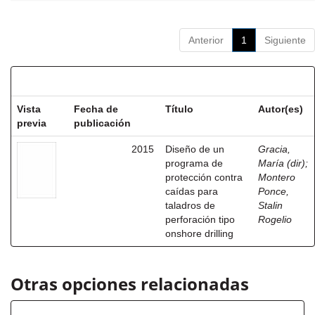
Anterior
1
Siguiente
Resultados por ítem:
Vista
Fecha de
Título
Autor(es)
previa
publicación
2015
Diseño de un
Gracia,
programa de
María (dir)
;
protección contra
Montero
caídas para
Ponce,
taladros de
Stalin
perforación tipo
Rogelio
onshore drilling
Otras opciones relacionadas