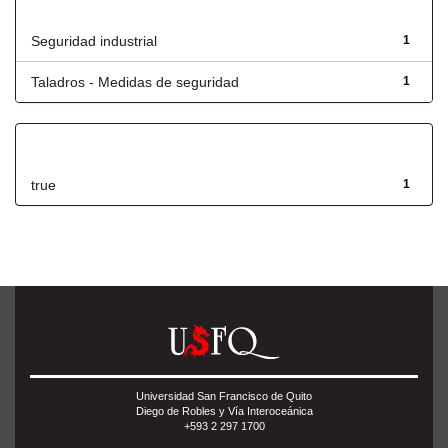
Título
Seguridad industrial
1
Taladros - Medidas de seguridad
1
Has File(s)
true
1
Universidad San Francisco de Quito
Diego de Robles y Vía Interoceánica
+593 2 297 1700