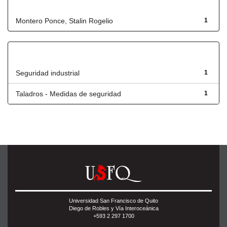
Autor
Montero Ponce, Stalin Rogelio
1
Título
Seguridad industrial
1
Taladros - Medidas de seguridad
1
Universidad San Francisco de Quito
Diego de Robles y Vía Interoceánica
+593 2 297 1700