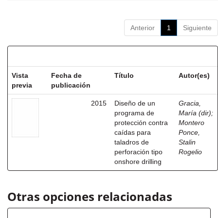
Anterior
1
Siguiente
Resultados por ítem:
Vista
Fecha de
Título
Autor(es)
previa
publicación
2015
Diseño de un
Gracia,
programa de
María (dir)
;
protección contra
Montero
caídas para
Ponce,
taladros de
Stalin
perforación tipo
Rogelio
onshore drilling
Otras opciones relacionadas