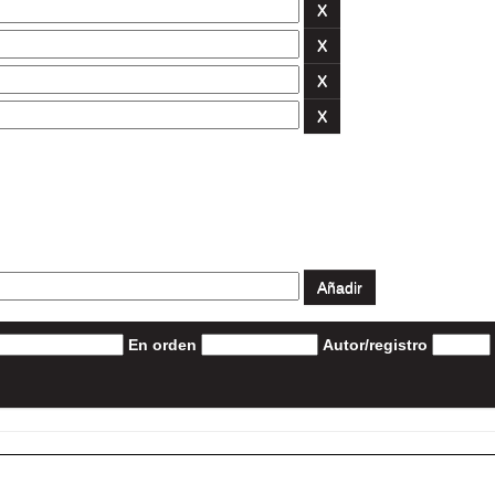
En orden
Autor/registro