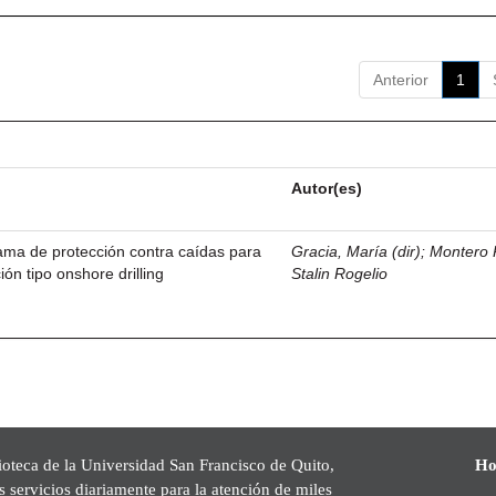
Anterior
1
Autor(es)
ama de protección contra caídas para
Gracia, María (dir)
;
Montero 
ión tipo onshore drilling
Stalin Rogelio
ioteca de la Universidad San Francisco de Quito,
Ho
s servicios diariamente para la atención de miles