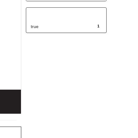
Has File(s)
true
1