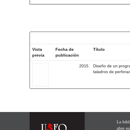
Resultados por ítem:
Vista
Fecha de
Título
previa
publicación
2015
Diseño de un progr
taladros de perforac
La bibl
abre su