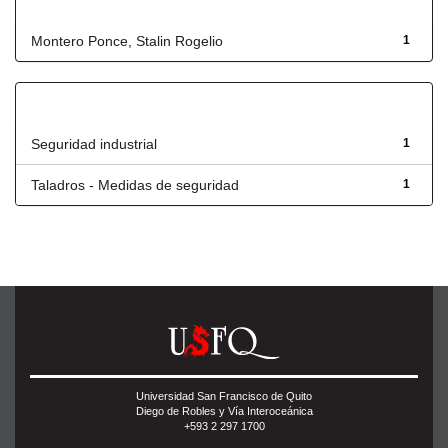
Autor
Montero Ponce, Stalin Rogelio
1
Título
Seguridad industrial
1
Taladros - Medidas de seguridad
1
Universidad San Francisco de Quito
Diego de Robles y Vía Interoceánica
+593 2 297 1700