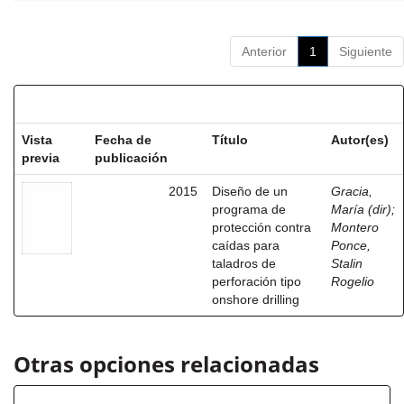
Anterior
1
Siguiente
Resultados por ítem:
Vista
Fecha de
Título
Autor(es)
previa
publicación
2015
Diseño de un
Gracia,
programa de
María (dir)
;
protección contra
Montero
caídas para
Ponce,
taladros de
Stalin
perforación tipo
Rogelio
onshore drilling
Otras opciones relacionadas