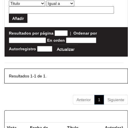
Resultados por página
|
Ordenar por
En orden
Autor/registro
Resultados 1-1 de 1.
Anterior
1
Siguiente
Resultados por ítem:
Vista
Fecha de
Título
Autor(es)