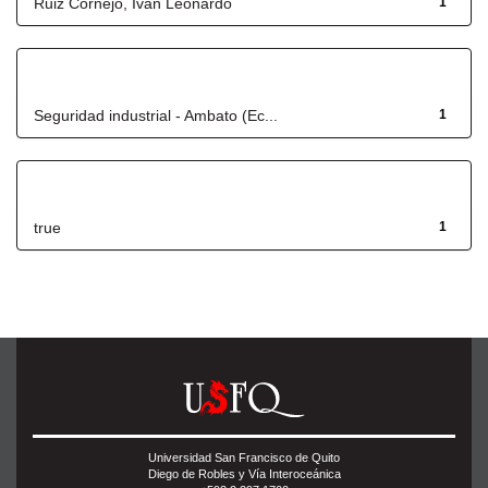
Ruiz Cornejo, Iván Leonardo
1
Título
Seguridad industrial - Ambato (Ec...
1
Has File(s)
true
1
Universidad San Francisco de Quito
Diego de Robles y Vía Interoceánica