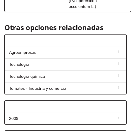
(Lycoperesicon
esculentum L.)
Otras opciones relacionadas
Título
Agroempresas
1
Tecnología
1
Tecnología química
1
Tomates - Industria y comercio
1
Fecha de lanzamiento
2009
1