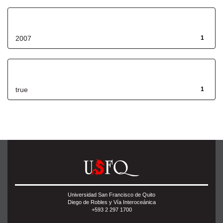
Fecha de lanzamiento
2007
1
Has File(s)
true
1
Universidad San Francisco de Quito
Diego de Robles y Vía Interoceánica
+593 2 297 1700