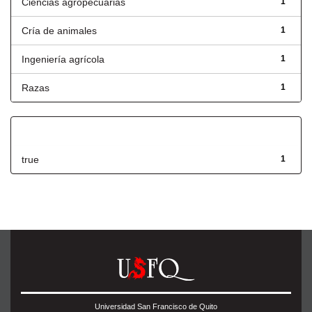
Ciencias agropecuarias
1
Cría de animales
1
Ingeniería agrícola
1
Razas
1
Has File(s)
true
1
Universidad San Francisco de Quito