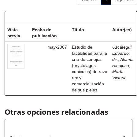
Resultados por ítem:
Vista
Fecha de
Título
Autor(es)
previa
publicación
may-2007
Estudio de
Uzcátegui,
factibilidad para la
Eduardo,
cría de conejos
dir.
;
Alomía
(oryctolagus
Hinojosa,
cuniculus) de raza
María
rex y
Victoria
comercialización
de sus pieles
Otras opciones relacionadas
Título