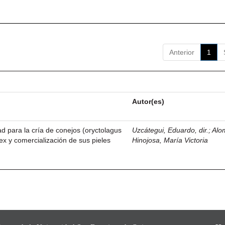
Anterior
1
Autor(es)
dad para la cría de conejos (oryctolagus
Uzcátegui, Eduardo, dir.
;
Alo
ex y comercialización de sus pieles
Hinojosa, María Victoria