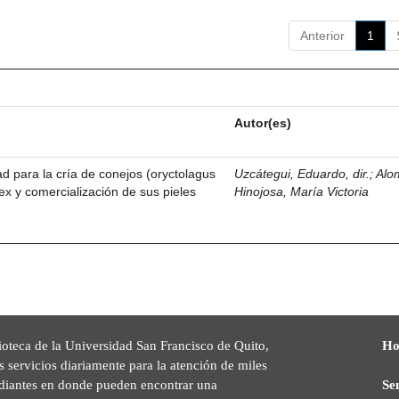
Anterior
1
Autor(es)
dad para la cría de conejos (oryctolagus
Uzcátegui, Eduardo, dir.
;
Alo
ex y comercialización de sus pieles
Hinojosa, María Victoria
ioteca de la Universidad San Francisco de Quito,
Ho
s servicios diariamente para la atención de miles
udiantes en donde pueden encontrar una
Se