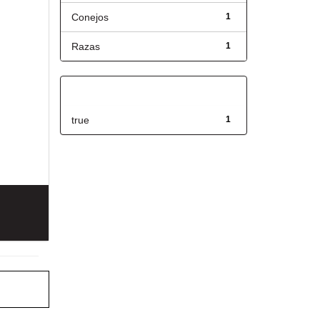
Conejos
1
Razas
1
Has File(s)
true
1