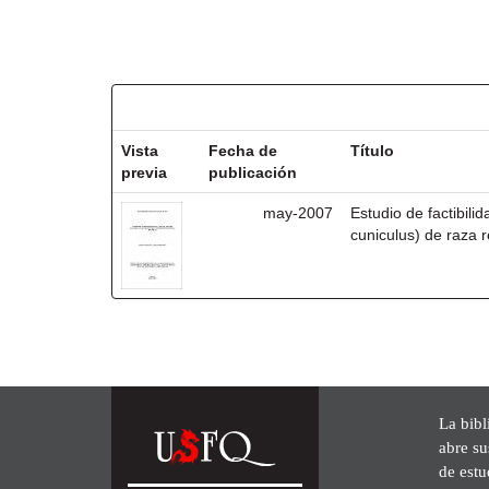
Resultados por ítem:
Vista
Fecha de
Título
previa
publicación
may-2007
Estudio de factibili
cuniculus) de raza r
La bibl
abre su
de est