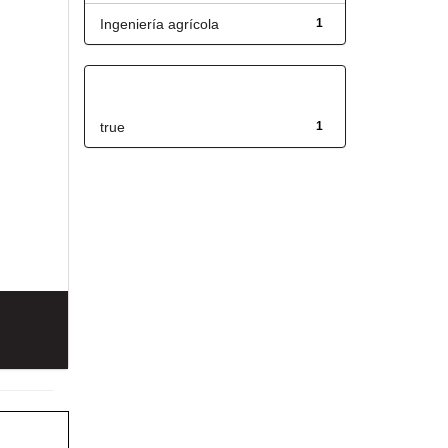
Ingeniería agrícola
1
Has File(s)
true
1