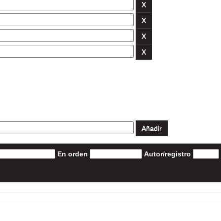
En orden
Autor/registro