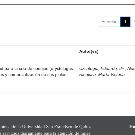
Anterior
1
Autor(es)
dad para la cría de conejos (oryctolagus
Uzcátegui, Eduardo, dir.
;
Alo
ex y comercialización de sus pieles
Hinojosa, María Victoria
ioteca de la Universidad San Francisco de Quito,
Ho
s servicios diariamente para la atención de miles