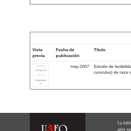
Resultados por ítem:
Vista
Fecha de
Título
previa
publicación
may-2007
Estudio de factibili
cuniculus) de raza r
La bibl
abre su