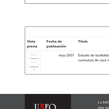
Resultados por ítem:
Vista
Fecha de
Título
previa
publicación
may-2007
Estudio de factibili
cuniculus) de raza r
La bibl
abre su