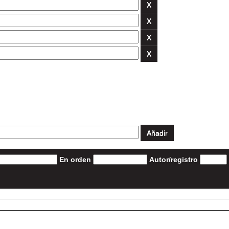
En orden
Autor/registro