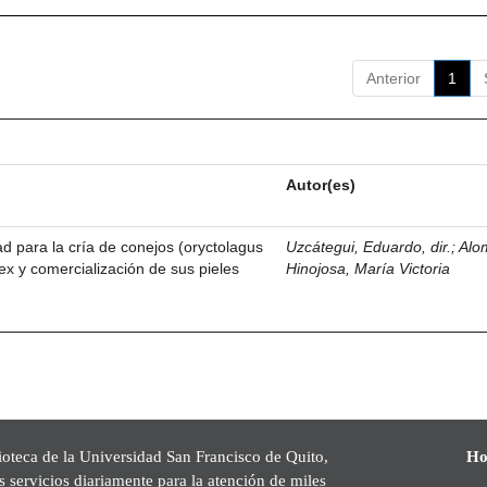
Anterior
1
Autor(es)
dad para la cría de conejos (oryctolagus
Uzcátegui, Eduardo, dir.
;
Alo
ex y comercialización de sus pieles
Hinojosa, María Victoria
ioteca de la Universidad San Francisco de Quito,
Ho
s servicios diariamente para la atención de miles