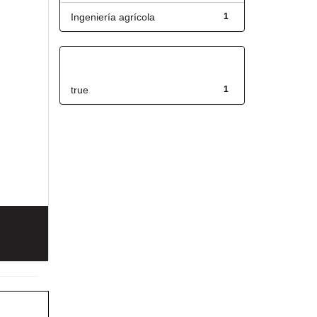
Ingeniería agrícola
1
Has File(s)
true
1