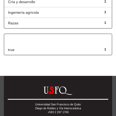
Cría y desarrollo
1
Ingeniería agrícola
1
Razas
1
Has File(s)
true
1
Universidad San Francisco de Quito
Diego de Robles y Vía Interoceánica
+593 2 297 1700