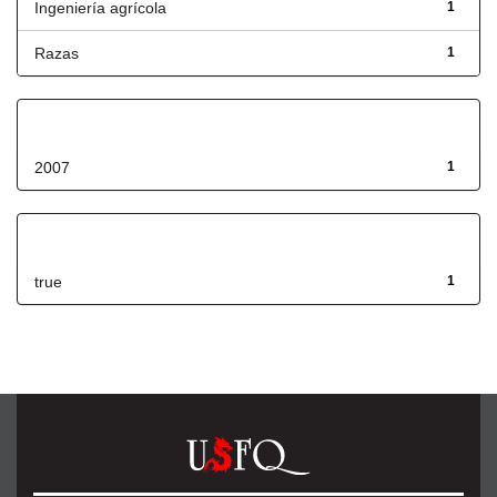
Ingeniería agrícola
1
Razas
1
Fecha de lanzamiento
2007
1
Has File(s)
true
1