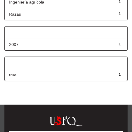
Ingeniería agrícola
1
Razas
1
Fecha de lanzamiento
2007
1
Has File(s)
true
1