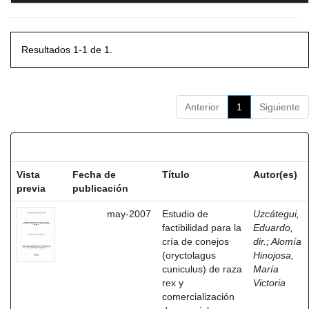
Resultados 1-1 de 1.
Anterior
1
Siguiente
Resultados por ítem:
Vista
Fecha de
Título
Autor(es)
previa
publicación
may-2007
Estudio de
Uzcátegui,
factibilidad para la
Eduardo,
cría de conejos
dir.
;
Alomía
(oryctolagus
Hinojosa,
cuniculus) de raza
María
rex y
Victoria
comercialización