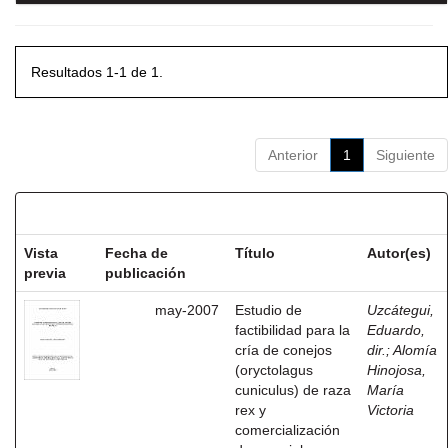
Resultados 1-1 de 1.
Anterior
1
Siguiente
Resultados por ítem:
Vista
Fecha de
Título
Autor(es)
previa
publicación
may-2007
Estudio de
Uzcátegui,
factibilidad para la
Eduardo,
cría de conejos
dir.
;
Alomía
(oryctolagus
Hinojosa,
cuniculus) de raza
María
rex y
Victoria
comercialización