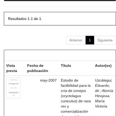
Resultados 1-1 de 1.
Anterior
1
Siguiente
Resultados por ítem:
Vista
Fecha de
Título
Autor(es)
previa
publicación
may-2007
Estudio de
Uzcátegui,
factibilidad para la
Eduardo,
cría de conejos
dir.
;
Alomía
(oryctolagus
Hinojosa,
cuniculus) de raza
María
rex y
Victoria
comercialización