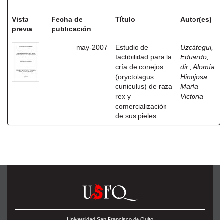
Vista
Fecha de
Título
Autor(es)
previa
publicación
may-2007
Estudio de
Uzcátegui,
factibilidad para la
Eduardo,
cría de conejos
dir.
;
Alomía
(oryctolagus
Hinojosa,
cuniculus) de raza
María
rex y
Victoria
comercialización
de sus pieles
Universidad San Francisco de Quito