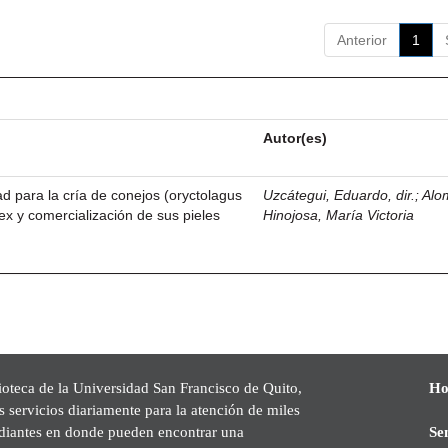
Anterior
1
Autor(es)
dad para la cría de conejos (oryctolagus
Uzcátegui, Eduardo, dir.
;
Alo
ex y comercialización de sus pieles
Hinojosa, María Victoria
ioteca de la Universidad San Francisco de Quito,
Ho
s servicios diariamente para la atención de miles
udiantes en donde pueden encontrar una
Se