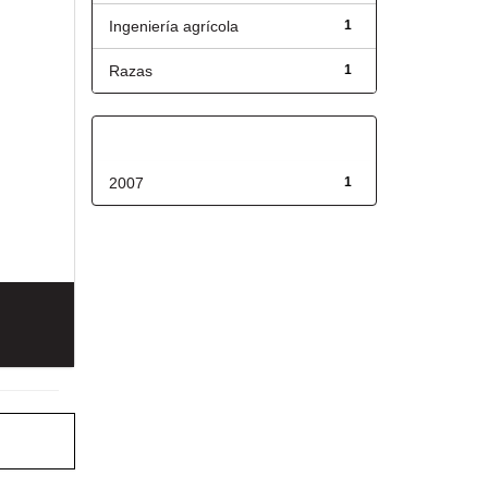
Ingeniería agrícola
1
Razas
1
Fecha de lanzamiento
2007
1