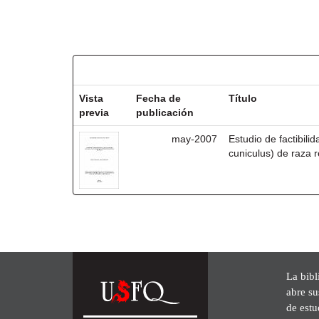
Resultados por ítem:
Vista
Fecha de
Título
previa
publicación
may-2007
Estudio de factibili
cuniculus) de raza r
La bibl
abre su
de est