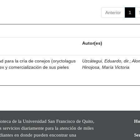
Anterior
1
Autor(es)
dad para la cría de conejos (oryctolagus
Uzcátegui, Eduardo, dir.
;
Alo
ex y comercialización de sus pieles
Hinojosa, María Victoria
ioteca de la Universidad San Francisco de Quito,
Ho
s servicios diariamente para la atención de miles
udiantes en donde pueden encontrar una
Se