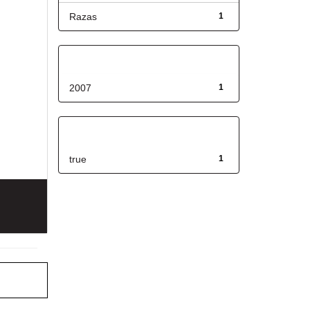
Razas
1
Fecha de lanzamiento
2007
1
Has File(s)
true
1