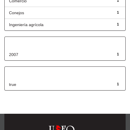
Comercio
1
Conejos
1
Ingeniería agrícola
1
Fecha de lanzamiento
2007
1
Has File(s)
true
1