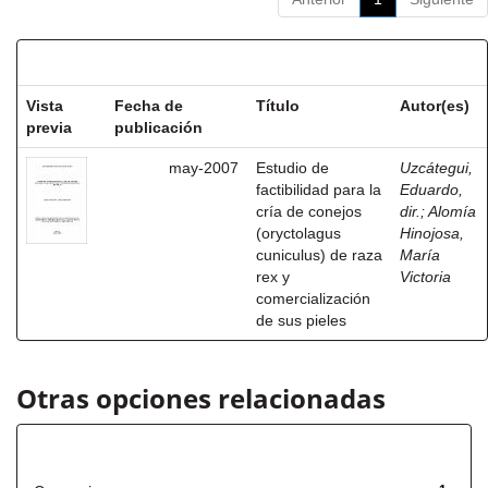
Resultados por ítem:
Vista
Fecha de
Título
Autor(es)
previa
publicación
may-2007
Estudio de
Uzcátegui,
factibilidad para la
Eduardo,
cría de conejos
dir.
;
Alomía
(oryctolagus
Hinojosa,
cuniculus) de raza
María
rex y
Victoria
comercialización
de sus pieles
Otras opciones relacionadas
Título