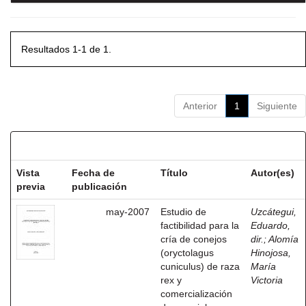
Resultados 1-1 de 1.
Anterior
1
Siguiente
Resultados por ítem:
Vista
Fecha de
Título
Autor(es)
previa
publicación
may-2007
Estudio de
Uzcátegui,
factibilidad para la
Eduardo,
cría de conejos
dir.
;
Alomía
(oryctolagus
Hinojosa,
cuniculus) de raza
María
rex y
Victoria
comercialización