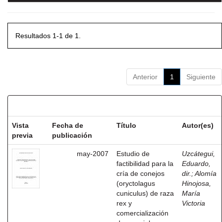
Resultados 1-1 de 1.
Anterior
1
Siguiente
Resultados por ítem:
Vista
Fecha de
Título
Autor(es)
previa
publicación
may-2007
Estudio de
Uzcátegui,
factibilidad para la
Eduardo,
cría de conejos
dir.
;
Alomía
(oryctolagus
Hinojosa,
cuniculus) de raza
María
rex y
Victoria
comercialización