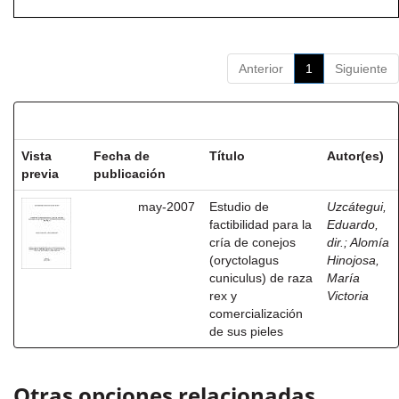
Anterior
1
Siguiente
Resultados por ítem:
Vista
Fecha de
Título
Autor(es)
previa
publicación
may-2007
Estudio de
Uzcátegui,
factibilidad para la
Eduardo,
cría de conejos
dir.
;
Alomía
(oryctolagus
Hinojosa,
cuniculus) de raza
María
rex y
Victoria
comercialización
de sus pieles
Otras opciones relacionadas