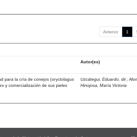
Anterior
1
Autor(es)
dad para la cría de conejos (oryctolagus
Uzcátegui, Eduardo, dir.
;
Alo
ex y comercialización de sus pieles
Hinojosa, María Victoria