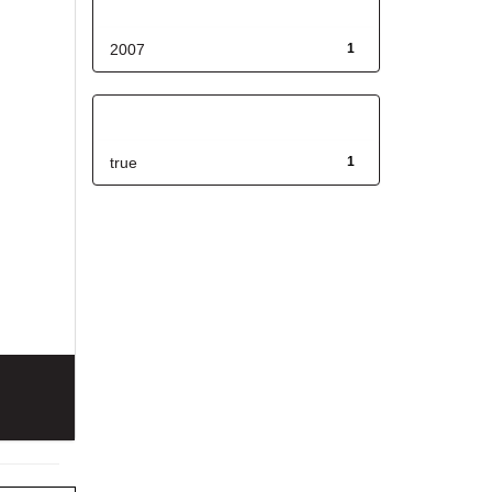
Fecha de lanzamiento
2007
1
Has File(s)
true
1