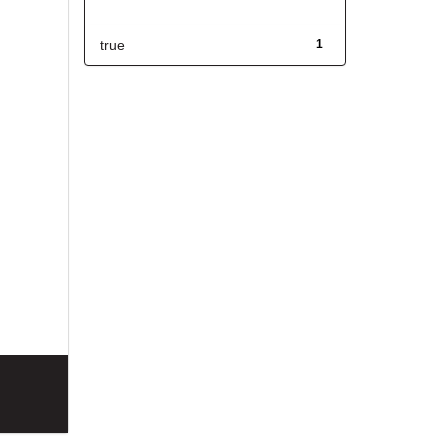
Has File(s)
true
1