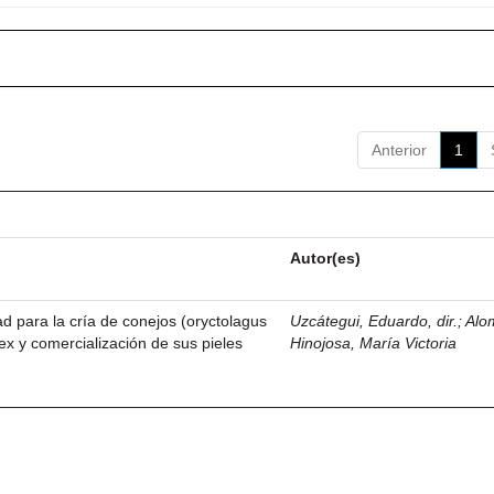
Anterior
1
Autor(es)
dad para la cría de conejos (oryctolagus
Uzcátegui, Eduardo, dir.
;
Alo
ex y comercialización de sus pieles
Hinojosa, María Victoria