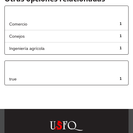
Título
Comercio
1
Conejos
1
Ingeniería agrícola
1
Has File(s)
true
1