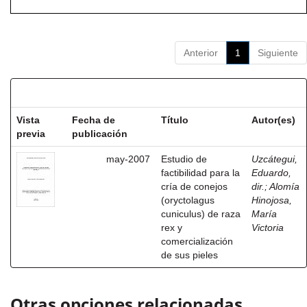
Anterior
1
Siguiente
Resultados por ítem:
Vista
Fecha de
Título
Autor(es)
previa
publicación
may-2007
Estudio de
Uzcátegui,
factibilidad para la
Eduardo,
cría de conejos
dir.
;
Alomía
(oryctolagus
Hinojosa,
cuniculus) de raza
María
rex y
Victoria
comercialización
de sus pieles
Otras opciones relacionadas