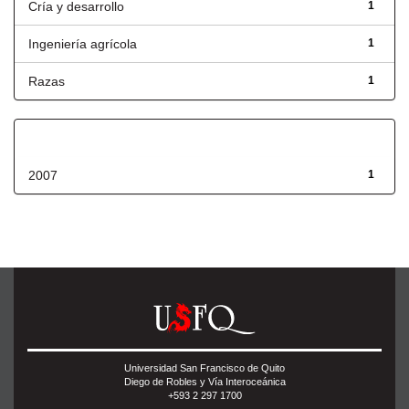
Cría y desarrollo
1
Ingeniería agrícola
1
Razas
1
Fecha de lanzamiento
2007
1
Universidad San Francisco de Quito
Diego de Robles y Vía Interoceánica
+593 2 297 1700