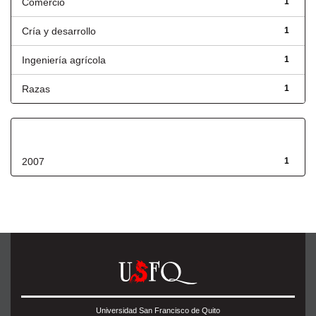
Comercio
1
Cría y desarrollo
1
Ingeniería agrícola
1
Razas
1
Fecha de lanzamiento
2007
1
Universidad San Francisco de Quito