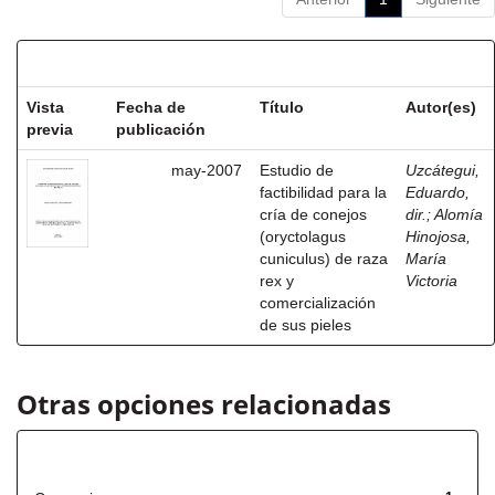
Resultados por ítem:
Vista
Fecha de
Título
Autor(es)
previa
publicación
may-2007
Estudio de
Uzcátegui,
factibilidad para la
Eduardo,
cría de conejos
dir.
;
Alomía
(oryctolagus
Hinojosa,
cuniculus) de raza
María
rex y
Victoria
comercialización
de sus pieles
Otras opciones relacionadas
Título