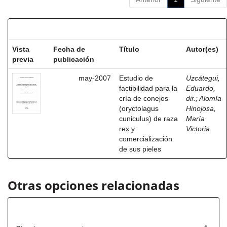
Resultados por ítem:
Vista
Fecha de
Título
Autor(es)
previa
publicación
may-2007
Estudio de
Uzcátegui,
factibilidad para la
Eduardo,
cría de conejos
dir.
;
Alomía
(oryctolagus
Hinojosa,
cuniculus) de raza
María
rex y
Victoria
comercialización
de sus pieles
Otras opciones relacionadas
Título