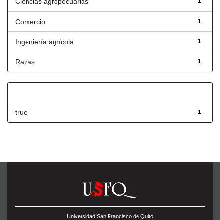
Ciencias agropecuarias
1
Comercio
1
Ingeniería agrícola
1
Razas
1
Has File(s)
true
1
Universidad San Francisco de Quito