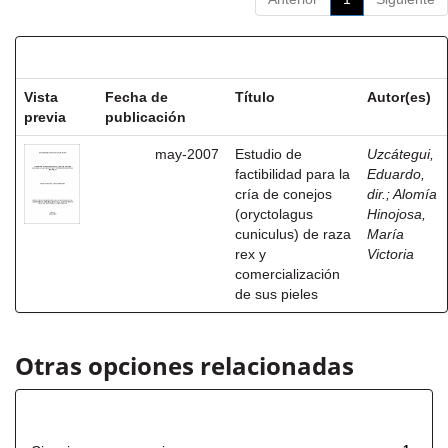
Resultados por ítem:
Vista
Fecha de
Título
Autor(es)
previa
publicación
may-2007
Estudio de
Uzcátegui,
factibilidad para la
Eduardo,
cría de conejos
dir.
;
Alomía
(oryctolagus
Hinojosa,
cuniculus) de raza
María
rex y
Victoria
comercialización
de sus pieles
Otras opciones relacionadas
Título