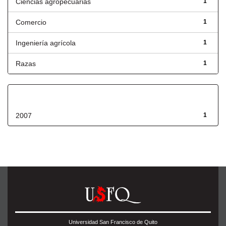
Ciencias agropecuarias
1
Comercio
1
Ingeniería agrícola
1
Razas
1
Fecha de lanzamiento
2007
1
Universidad San Francisco de Quito