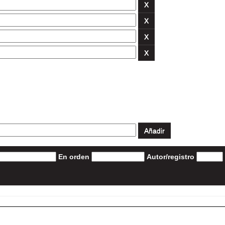
En orden
Autor/registro