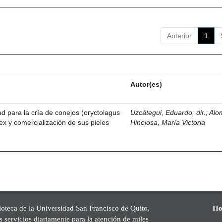
Anterior
1
Autor(es)
dad para la cría de conejos (oryctolagus
Uzcátegui, Eduardo, dir.
;
Alo
ex y comercialización de sus pieles
Hinojosa, María Victoria
ioteca de la Universidad San Francisco de Quito,
Ho
s servicios diariamente para la atención de miles