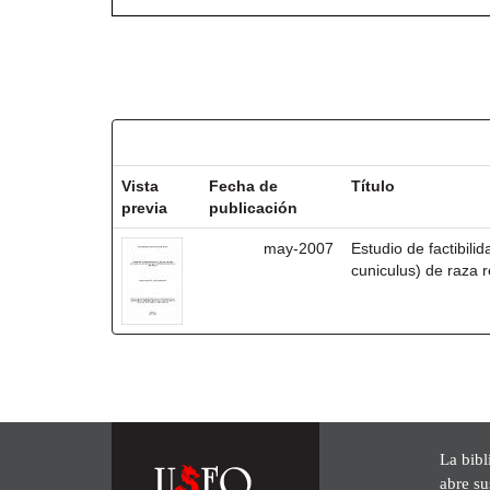
Resultados por ítem:
Vista
Fecha de
Título
previa
publicación
may-2007
Estudio de factibili
cuniculus) de raza r
La bibl
abre su